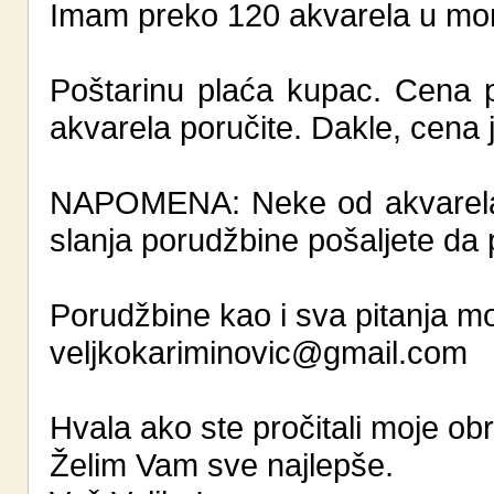
Imam preko 120 akvarela u mo
Poštarinu plaća kupac. Cena p
akvarela poručite. Dakle, cena 
NAPOMENA: Neke od akvarela s
slanja porudžbine pošaljete da pr
Porudžbine kao i sva pitanja mo
veljkokariminovic@gmail.com
Hvala ako ste pročitali moje ob
Želim Vam sve najlepše.