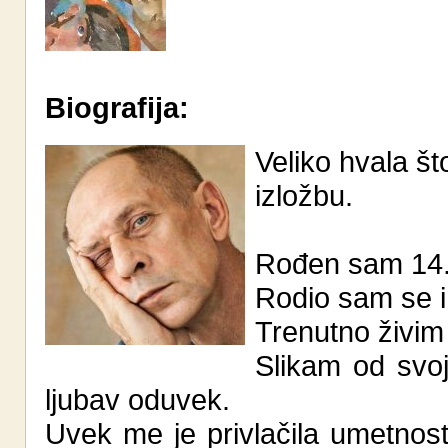
Biografija:
Veliko hvala št
izložbu.
Rođen sam 14.
Rodio sam se i
Trenutno živim
Slikam od svoj
ljubav oduvek.
Uvek me je privlačila umetnost