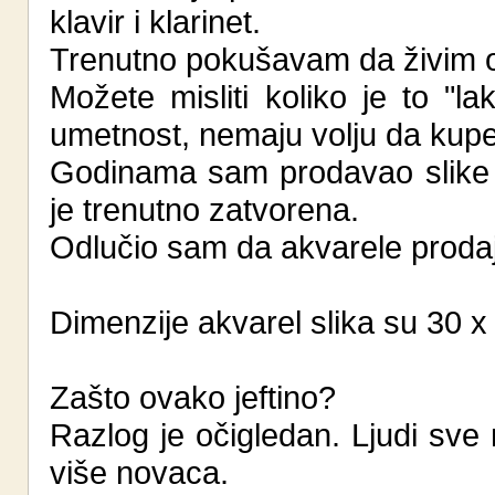
klavir i klarinet.
Trenutno pokušavam da živim od
Možete misliti koliko je to "l
umetnost, nemaju volju da kup
Godinama sam prodavao slike n
je trenutno zatvorena.
Odlučio sam da akvarele proda
Dimenzije akvarel slika su 30 x
Zašto ovako jeftino?
Razlog je očigledan. Ljudi sve
više novaca.