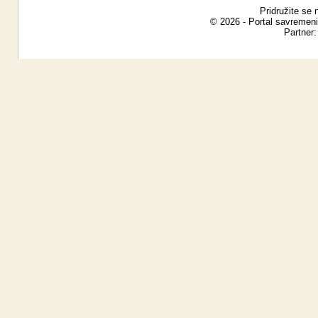
Pridružite se 
© 2026 - Portal savremeni
Partner