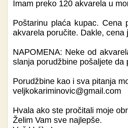
Imam preko 120 akvarela u mo
Poštarinu plaća kupac. Cena p
akvarela poručite. Dakle, cena 
NAPOMENA: Neke od akvarela s
slanja porudžbine pošaljete da pr
Porudžbine kao i sva pitanja mo
veljkokariminovic@gmail.com
Hvala ako ste pročitali moje ob
Želim Vam sve najlepše.