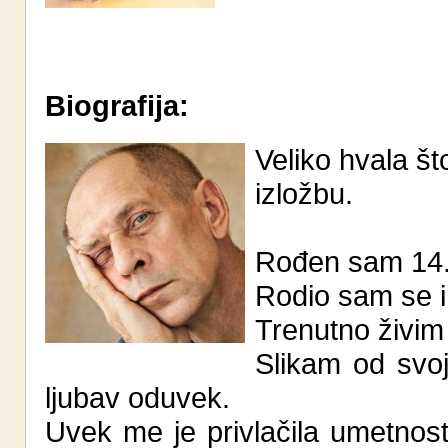
Biografija:
Veliko hvala št
izložbu.
Rođen sam 14.
Rodio sam se i
Trenutno živim
Slikam od svoj
ljubav oduvek.
Uvek me je privlačila umetnost