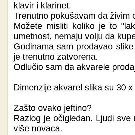
klavir i klarinet.
Trenutno pokušavam da živim od
Možete misliti koliko je to "l
umetnost, nemaju volju da kup
Godinama sam prodavao slike n
je trenutno zatvorena.
Odlučio sam da akvarele proda
Dimenzije akvarel slika su 30 x
Zašto ovako jeftino?
Razlog je očigledan. Ljudi sve
više novaca.