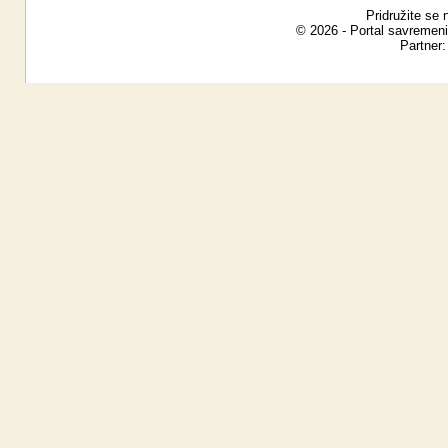
Pridružite se 
© 2026 - Portal savremeni
Partner