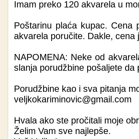
Imam preko 120 akvarela u mo
Poštarinu plaća kupac. Cena p
akvarela poručite. Dakle, cena 
NAPOMENA: Neke od akvarela s
slanja porudžbine pošaljete da pr
Porudžbine kao i sva pitanja mo
veljkokariminovic@gmail.com
Hvala ako ste pročitali moje ob
Želim Vam sve najlepše.