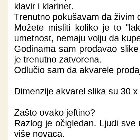
klavir i klarinet.
Trenutno pokušavam da živim od
Možete misliti koliko je to "l
umetnost, nemaju volju da kup
Godinama sam prodavao slike n
je trenutno zatvorena.
Odlučio sam da akvarele proda
Dimenzije akvarel slika su 30 x
Zašto ovako jeftino?
Razlog je očigledan. Ljudi sve
više novaca.