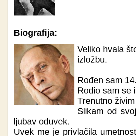
Biografija:
Veliko hvala št
izložbu.
Rođen sam 14.
Rodio sam se i
Trenutno živim
Slikam od svoj
ljubav oduvek.
Uvek me je privlačila umetnost