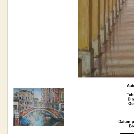
Aut
Teh
Dim
God
Datum po
Br