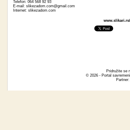
Telefon: 064 568 92 93
E-mail:
slikezadom.com@gmail.com
Internet:
slikezadom.com
www.slikari.rs
Pridružite se 
© 2026 - Portal savremeni
Partner