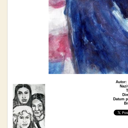
Autor:
Nazi
T
Di
Datum po
Br