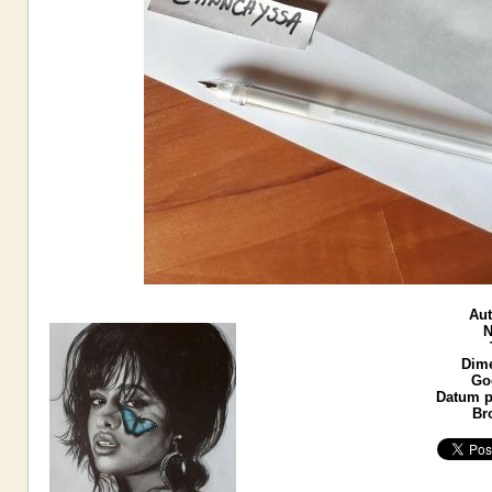
Aut
N
Dime
God
Datum p
Br