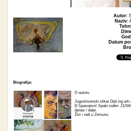
Autor:
S
Naziv:
A
Tehn
Dime
Godi
Datum pos
Bro
Biografija:
O autoru
Jugoslovenski slikar Dipl.ing.ar
D.Spasojević-Spaki.rođen 21/04
danas i dalje.
Živi i radi u Zemunu.