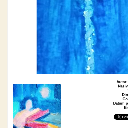
Autor:
Naziv
Dim
God
Datum po
Br