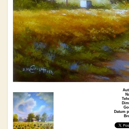
Aut
Na
Teh
Dim
God
Datum po
Br