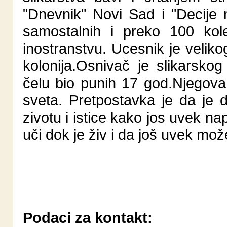
"Dnevnik" Novi Sad i "Decije 
samostalnih i preko 100 kole
inostranstvu. Ucesnik je velikog
kolonija.Osnivač je slikarsk
čelu bio punih 17 god.Njegova
sveta. Pretpostavka je da je
zivotu i istice kako jos uvek n
uči dok je živ i da još uvek može
Podaci za kontakt: