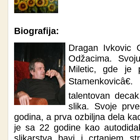
Biografija:
Dragan Ivkovic 
Odžacima. Svoju
Miletic, gde je
Stamenkovicâ€
talentovan decak
slika. Svoje pr
godina, a prva ozbiljna dela ka
je sa 22 godine kao autodida
slikarstva bavi i crtanjem s