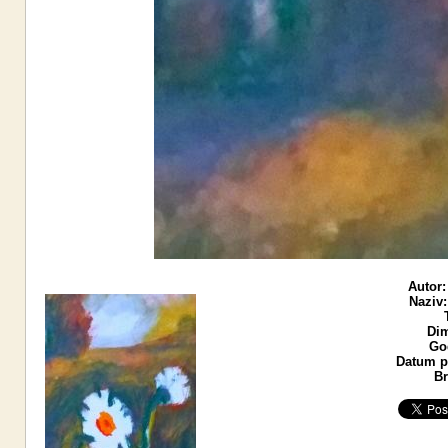
Autor:
Naziv:
Dim
God
Datum po
Br