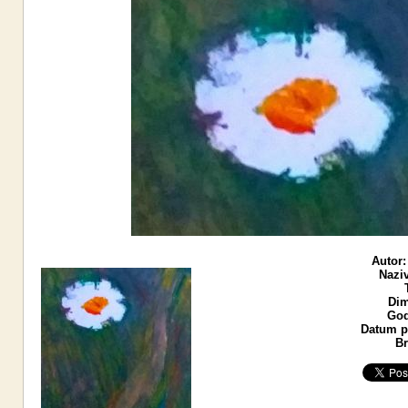
Autor:
Naziv
Dim
God
Datum po
Br