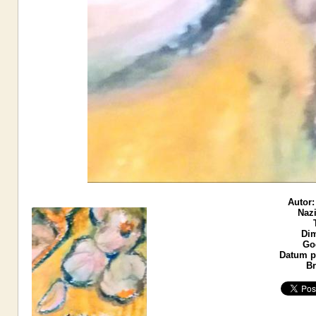
Autor:
Nazi
Dim
God
Datum po
Br