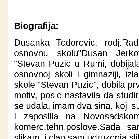
Biografija:
Dusanka Todorovic, rodj.Rad
osnovnu skolu"Dusan Jerkov
"Stevan Puzic u Rumi, dobijal
osnovnoj skoli i gimnaziji, i
skole "Stevan Puzic", dobila pr
motiv, posle nastavila da stu
se udala, imam dva sina, koji su
i zaposlila na Novosadsko
komerc.tehn.poslove.Sada sa
slikam, i clan sam udruzenja 