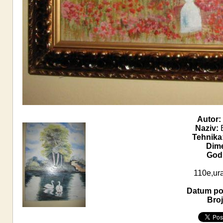
Autor:
Naziv:
Tehnika
Dime
Godi
110e,ura
Datum pos
Broj