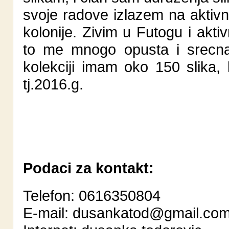
svoje radove izlazem na aktivn
kolonije. Zivim u Futogu i akt
to me mnogo opusta i srecna
kolekciji imam oko 150 slika
tj.2016.g.
Podaci za kontakt:
Telefon: 0616350804
E-mail:
dusankatod@gmail.co