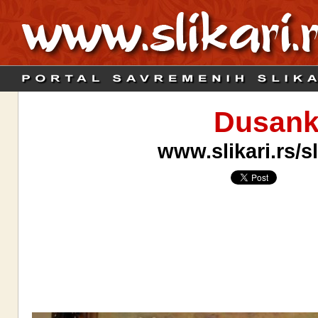
Dusank
www.slikari.rs/s