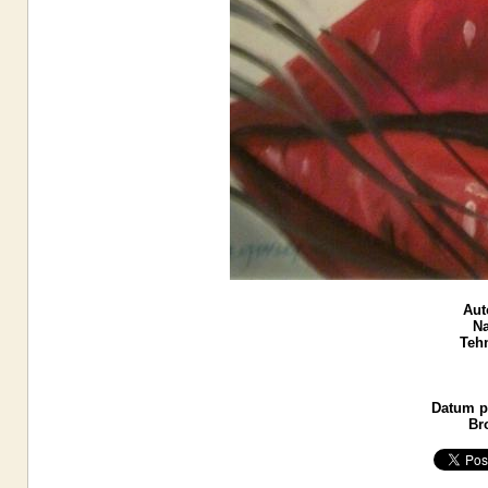
Aut
Na
Tehn
Datum po
Br