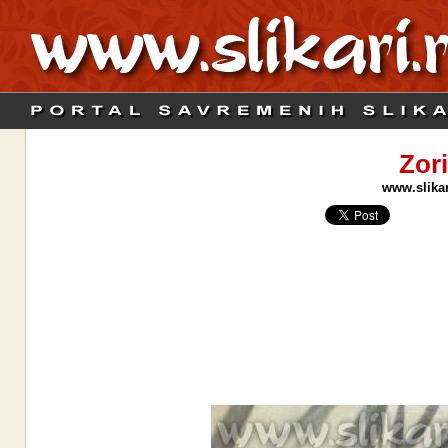
Zor
www.slikar