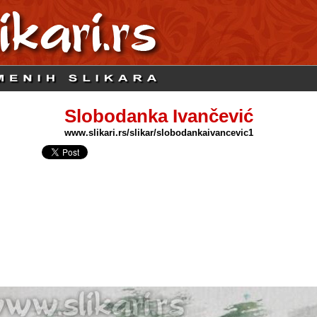
Slobodanka Ivančević
www.slikari.rs/slikar/slobodankaivancevic1