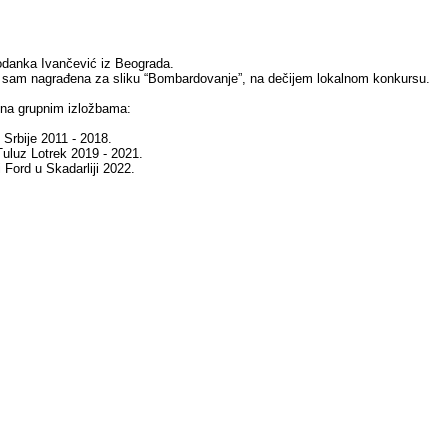
danka Ivančević iz Beograda.
 sam nagrađena za sliku “Bombardovanje”, na dečijem lokalnom konkursu.
 na grupnim izložbama:
Srbije 2011 - 2018.
 Tuluz Lotrek 2019 - 2021.
i Ford u Skadarliji 2022.