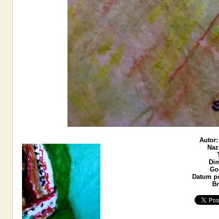
Autor:
Naz
Dim
God
Datum po
Br