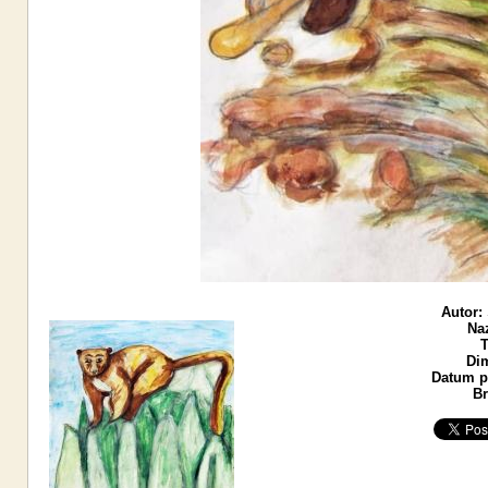
Autor:
Naz
T
Di
Datum po
Br