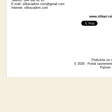
Telefon: 064 568 92 93
E-mail:
slikezadom.com@gmail.com
Internet:
slikezadom.com
www.slikari.rs
Pridružite se 
© 2026 - Portal savremeni
Partner