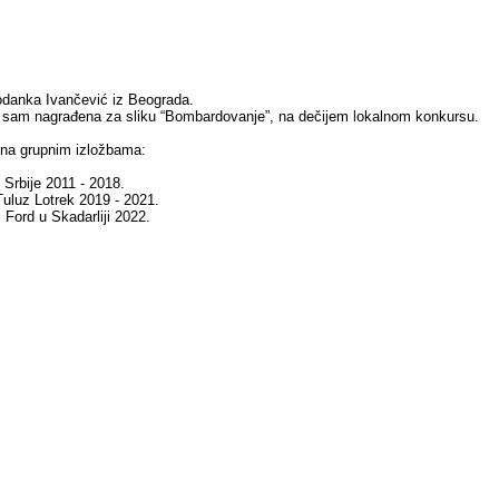
danka Ivančević iz Beograda.
 sam nagrađena za sliku “Bombardovanje”, na dečijem lokalnom konkursu.
 na grupnim izložbama:
Srbije 2011 - 2018.
 Tuluz Lotrek 2019 - 2021.
i Ford u Skadarliji 2022.