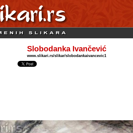
Slobodanka Ivančević
www.slikari.rs/slikar/slobodankaivancevic1