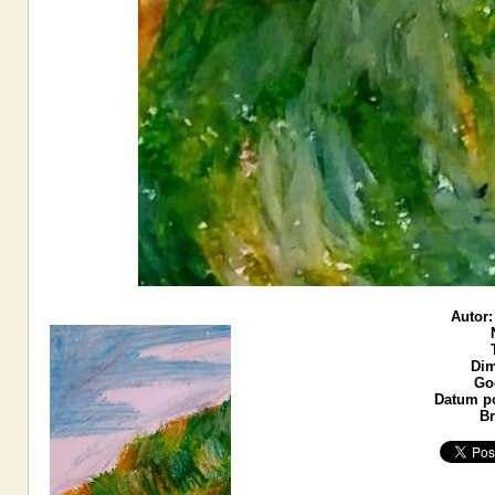
Autor:
Dim
God
Datum po
Br