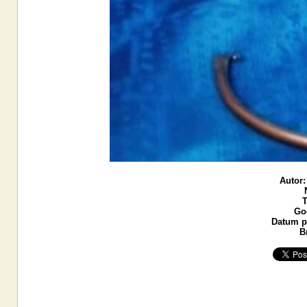
Autor:
T
God
Datum po
B