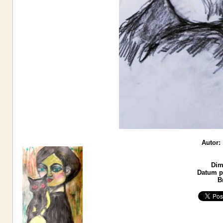
Autor:
Dim
Datum po
B