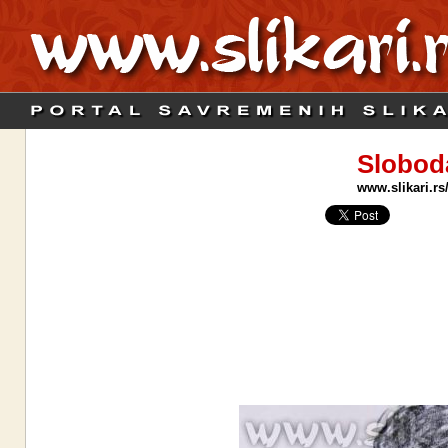
Slobod
www.slikari.rs