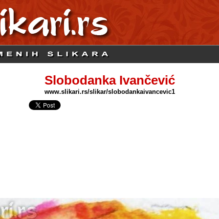
Slobodanka Ivančević
www.slikari.rs/slikar/slobodankaivancevic1