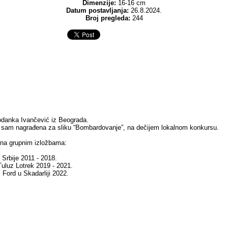
Dimenzije:
16-16 cm
Datum postavljanja:
26.8.2024.
Broj pregleda:
244
danka Ivančević iz Beograda.
 sam nagrađena za sliku “Bombardovanje”, na dečijem lokalnom konkursu.
 na grupnim izložbama:
Srbije 2011 - 2018.
 Tuluz Lotrek 2019 - 2021.
i Ford u Skadarliji 2022.