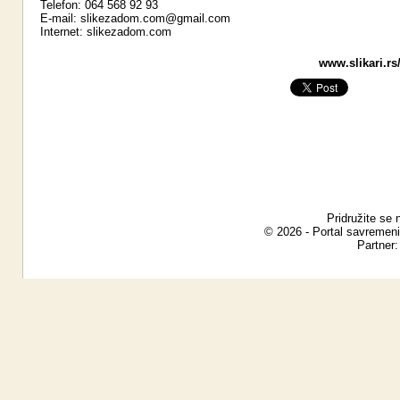
Telefon: 064 568 92 93
E-mail:
slikezadom.com@gmail.com
Internet:
slikezadom.com
www.slikari.rs
Pridružite se 
© 2026 - Portal savremeni
Partner