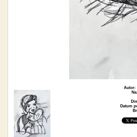
Autor:
Na
Di
Datum po
Br