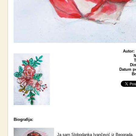
Autor:
N
T
Di
Datum po
Br
Biografija:
Ja sam Slobodanka Ivančević iz Beograda.