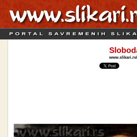
Slobod
www.slikari.rs