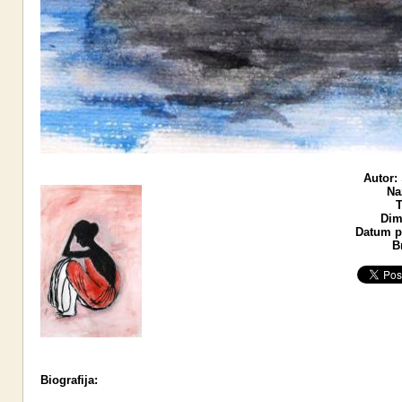
Autor:
Na
T
Dim
Datum po
B
Biografija: