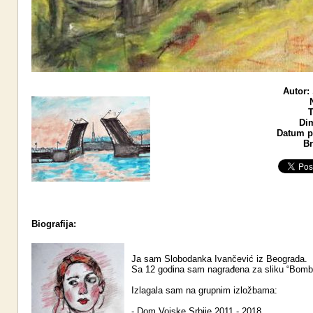
Autor:
T
Di
Datum po
Br
Biografija:
Ja sam Slobodanka Ivančević iz Beograda.
Sa 12 godina sam nagrađena za sliku “Bomb
Izlagala sam na grupnim izložbama:
- Dom Vojske Srbije 2011 - 2018.