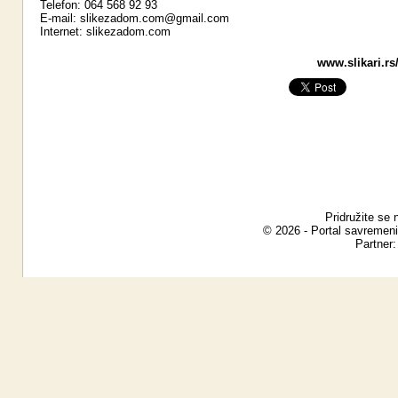
Telefon: 064 568 92 93
E-mail:
slikezadom.com@gmail.com
Internet:
slikezadom.com
www.slikari.rs
Pridružite se 
© 2026 - Portal savremeni
Partner