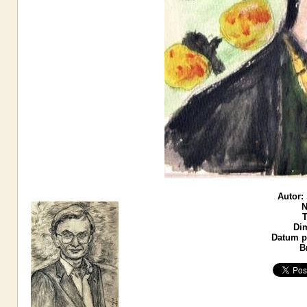
Autor:
N
T
Di
Datum po
B