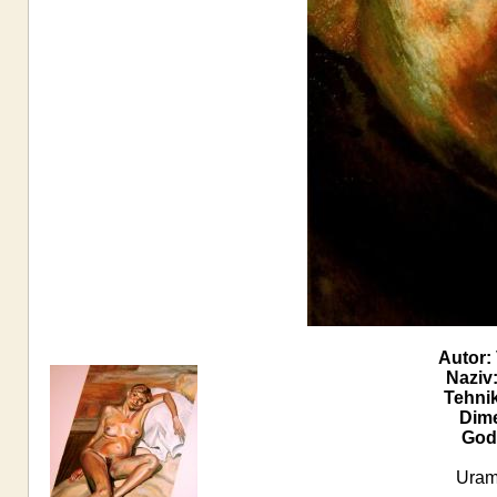
Autor:
Naziv
Tehni
Dime
Godi
Uram