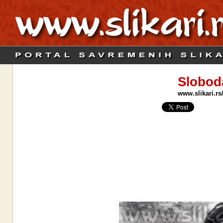
Slobod
www.slikari.rs