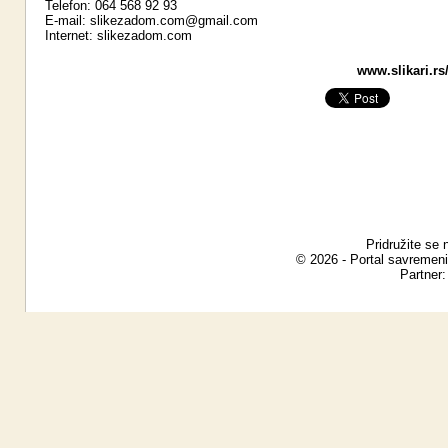
Telefon: 064 568 92 93
E-mail:
slikezadom.com@gmail.com
Internet:
slikezadom.com
www.slikari.rs
Pridružite se 
© 2026 - Portal savremeni
Partner