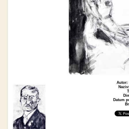
Autor:
Naziv
T
Di
Datum po
Br