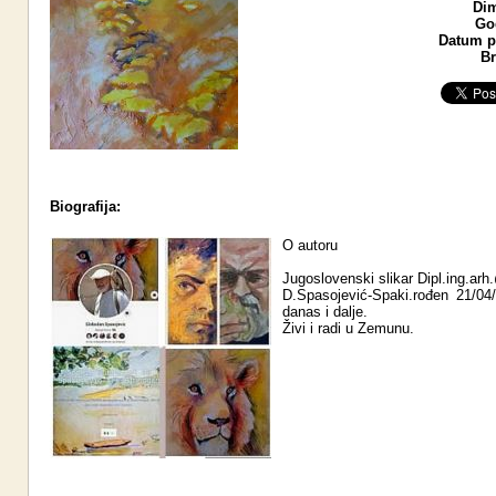
Dim
God
Datum po
Br
Biografija:
O autoru
Jugoslovenski slikar Dipl.ing.ar
D.Spasojević-Spaki.rođen 21/04
danas i dalje.
Živi i radi u Zemunu.