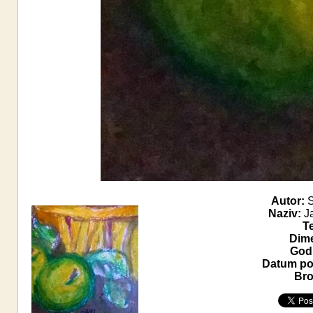
Autor:
S
Naziv:
Ja
T
Dime
Godi
Datum pos
Bro