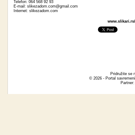
Telefon: 064 568 92 93
E-mail:
slikezadom.com@gmail.com
Internet:
slikezadom.com
www.slikari.rs
Pridružite se 
© 2026 - Portal savremeni
Partner