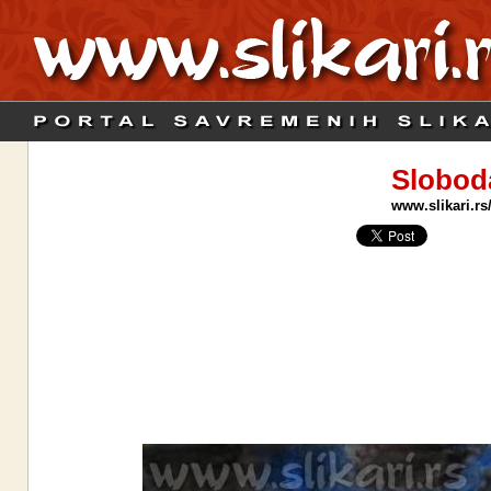
Slobod
www.slikari.rs