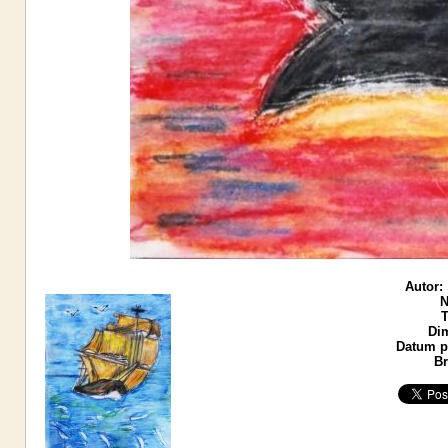
Autor:
N
T
Di
Datum po
Br