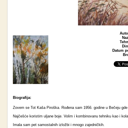
Auto
Naz
Tehn
Dim
Datum po
Br
Biografija:
Zovem se Tot Kaša Piroška. Rođena sam 1956. godine u Bečeju gde s
Najčešće koristim uljane boje. Volim i kombinovanu tehniku kao i kol
Imala sam pet samostalnih izložbi i mnogo zajedničkih.