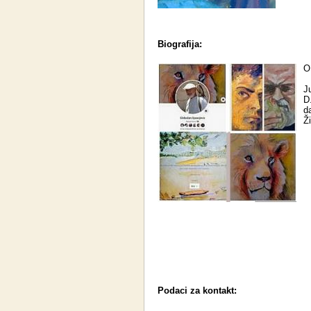
Biografija:
O
J
D
da
Ž
Podaci za kontakt: