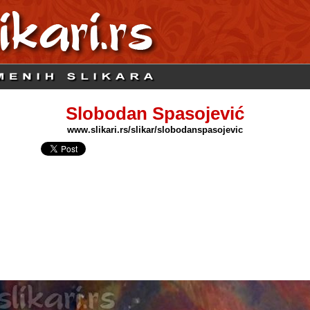
Slobodan Spasojević
www.slikari.rs/slikar/slobodanspasojevic