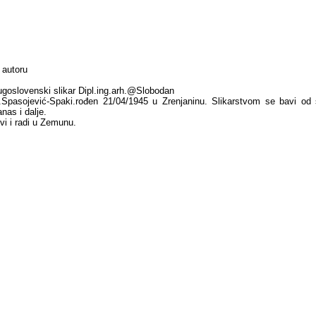
 autoru
ugoslovenski slikar Dipl.ing.arh.@Slobodan
.Spasojević-Spaki.rođen 21/04/1945 u Zrenjaninu. Slikarstvom se bavi od
nas i dalje.
ivi i radi u Zemunu.