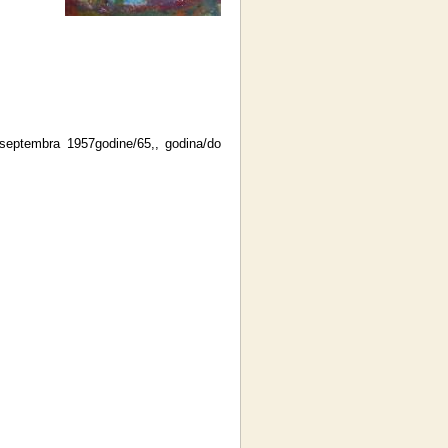
 septembra 1957godine/65,, godina/do