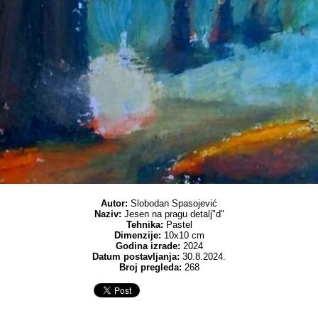
Autor:
Slobodan Spasojević
Naziv:
Jesen na pragu detalj"d"
Tehnika:
Pastel
Dimenzije:
10x10 cm
Godina izrade:
2024
Datum postavljanja:
30.8.2024.
Broj pregleda:
268