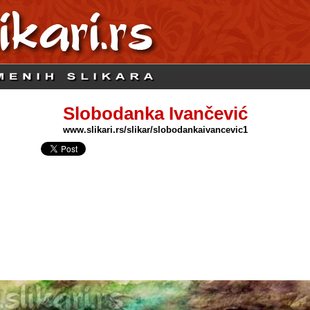
Slobodanka Ivančević
www.slikari.rs/slikar/slobodankaivancevic1