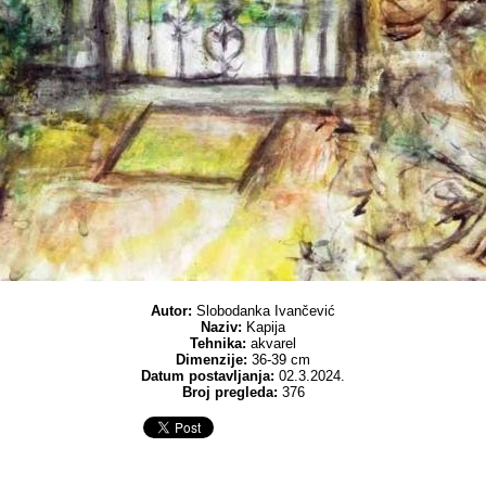
Autor:
Slobodanka Ivančević
Naziv:
Kapija
Tehnika:
akvarel
Dimenzije:
36-39 cm
Datum postavljanja:
02.3.2024.
Broj pregleda:
376