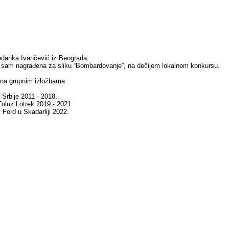
danka Ivančević iz Beograda.
 sam nagrađena za sliku “Bombardovanje”, na dečijem lokalnom konkursu.
 na grupnim izložbama:
Srbije 2011 - 2018.
 Tuluz Lotrek 2019 - 2021.
i Ford u Skadarliji 2022.