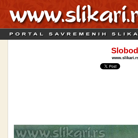
Slobod
www.slikari.r