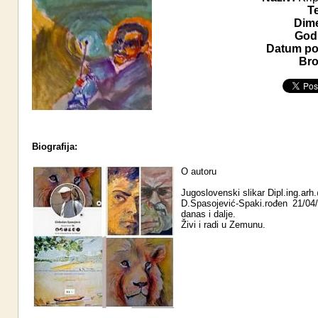
T
Dime
Godi
Datum pos
Bro
Biografija:
O autoru
Jugoslovenski slikar Dipl.ing.ar
D.Spasojević-Spaki.rođen 21/04
danas i dalje.
Živi i radi u Zemunu.