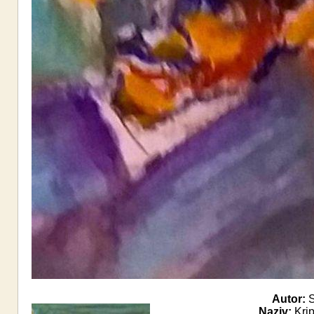
Autor:
S
Naziv:
Krip