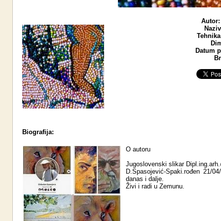
Autor:
Naziv
Tehnika
Dim
Datum po
Br
Biografija:
O autoru
Jugoslovenski slikar Dipl.ing.ar
D.Spasojević-Spaki.rođen 21/04
danas i dalje.
Živi i radi u Zemunu.