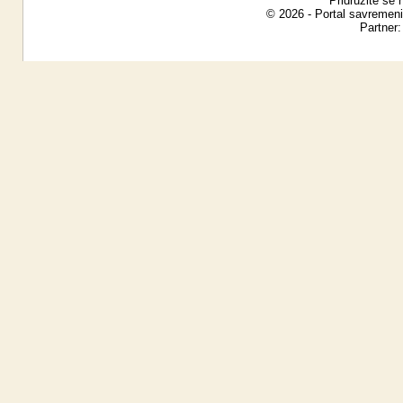
Pridružite se 
© 2026 - Portal savremeni
Partner