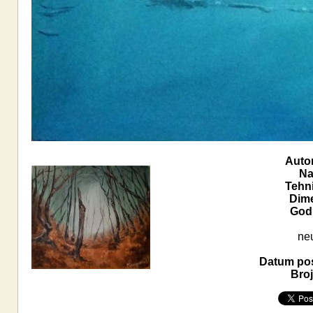
Autor
Na
Tehn
Dime
Godi
ne
Datum pos
Broj