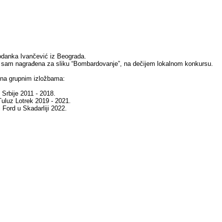
danka Ivančević iz Beograda.
 sam nagrađena za sliku “Bombardovanje”, na dečijem lokalnom konkursu.
 na grupnim izložbama:
Srbije 2011 - 2018.
 Tuluz Lotrek 2019 - 2021.
i Ford u Skadarliji 2022.