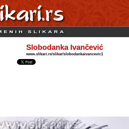
Slobodanka Ivančević
www.slikari.rs/slikar/slobodankaivancevic1