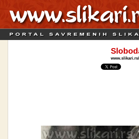
Slobod
www.slikari.rs