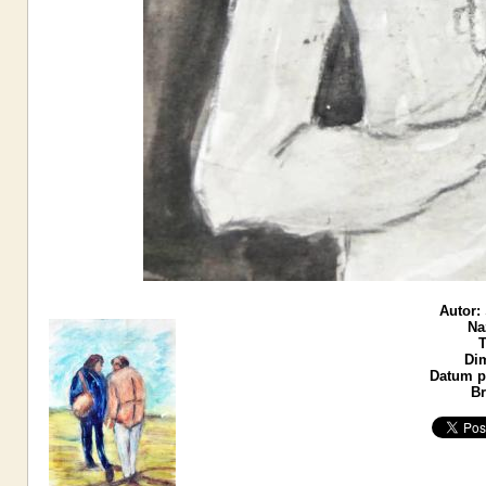
Autor:
Na
T
Di
Datum po
Br