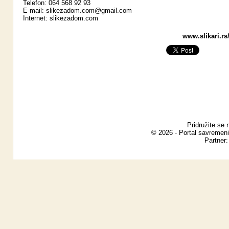
Telefon: 064 568 92 93
E-mail:
slikezadom.com@gmail.com
Internet:
slikezadom.com
www.slikari.rs
Pridružite se 
© 2026 - Portal savremeni
Partner