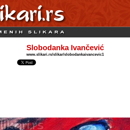
Slobodanka Ivančević
www.slikari.rs/slikar/slobodankaivancevic1