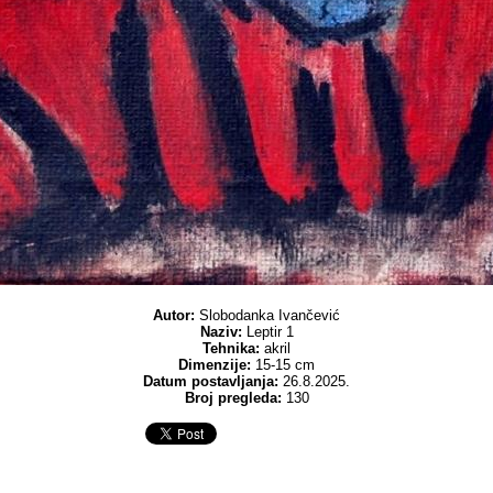
Autor:
Slobodanka Ivančević
Naziv:
Leptir 1
Tehnika:
akril
Dimenzije:
15-15 cm
Datum postavljanja:
26.8.2025.
Broj pregleda:
130