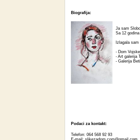
Biografija:
Ja sam Slobo
Sa 12 godina
Izlagala sam
- Dom Vojske 
- Art galerija
- Galerija Bet
Podaci za kontakt:
Telefon: 064 568 92 93
E-mail:
slikezadom.com@gmail.com