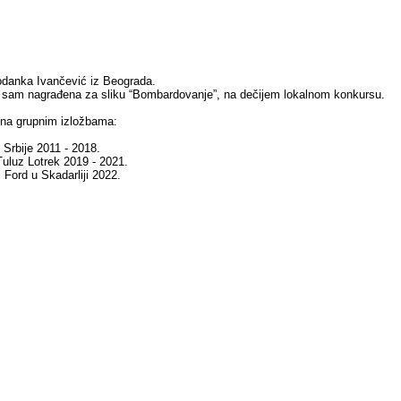
danka Ivančević iz Beograda.
 sam nagrađena za sliku “Bombardovanje”, na dečijem lokalnom konkursu.
 na grupnim izložbama:
Srbije 2011 - 2018.
 Tuluz Lotrek 2019 - 2021.
i Ford u Skadarliji 2022.