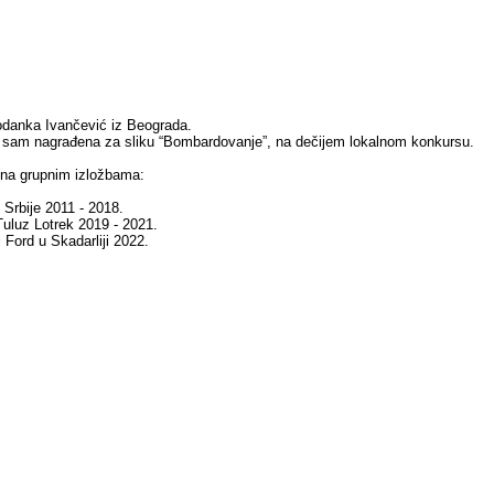
danka Ivančević iz Beograda.
 sam nagrađena za sliku “Bombardovanje”, na dečijem lokalnom konkursu.
 na grupnim izložbama:
Srbije 2011 - 2018.
 Tuluz Lotrek 2019 - 2021.
i Ford u Skadarliji 2022.