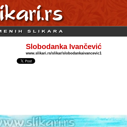
Slobodanka Ivančević
www.slikari.rs/slikar/slobodankaivancevic1