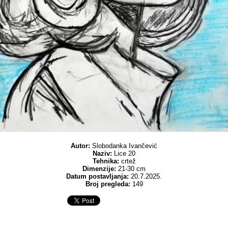
Autor:
Slobodanka Ivančević
Naziv:
Lice 20
Tehnika:
crtež
Dimenzije:
21-30 cm
Datum postavljanja:
20.7.2025.
Broj pregleda:
149