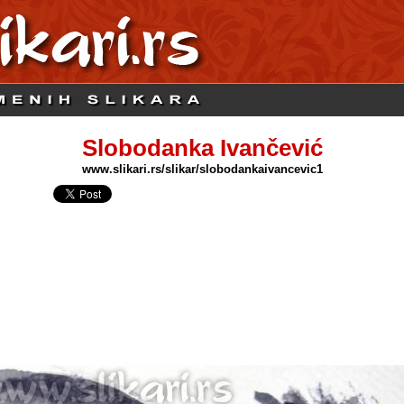
Slobodanka Ivančević
www.slikari.rs/slikar/slobodankaivancevic1