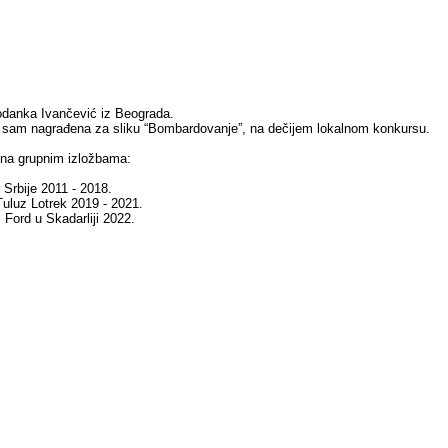
danka Ivančević iz Beograda.
 sam nagrađena za sliku “Bombardovanje”, na dečijem lokalnom konkursu.
 na grupnim izložbama:
Srbije 2011 - 2018.
 Tuluz Lotrek 2019 - 2021.
i Ford u Skadarliji 2022.