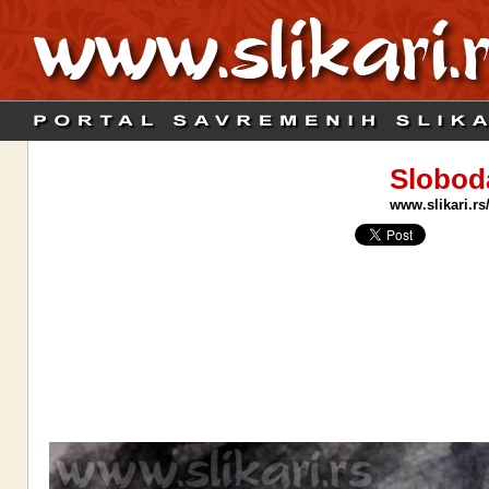
Slobod
www.slikari.rs