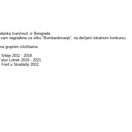
danka Ivančević iz Beograda.
 sam nagrađena za sliku “Bombardovanje”, na dečijem lokalnom konkursu.
 na grupnim izložbama:
Srbije 2011 - 2018.
 Tuluz Lotrek 2019 - 2021.
i Ford u Skadarliji 2022.