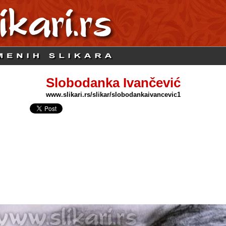
Slobodanka Ivančević
www.slikari.rs/slikar/slobodankaivancevic1