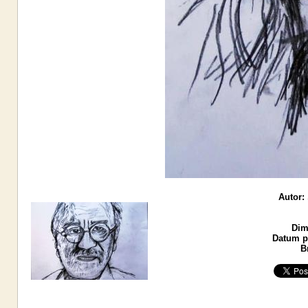
Autor:
Dim
Datum po
B