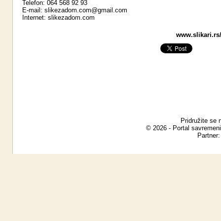
Telefon: 064 568 92 93
E-mail:
slikezadom.com@gmail.com
Internet:
slikezadom.com
www.slikari.rs
Pridružite se 
© 2026 - Portal savremeni
Partner