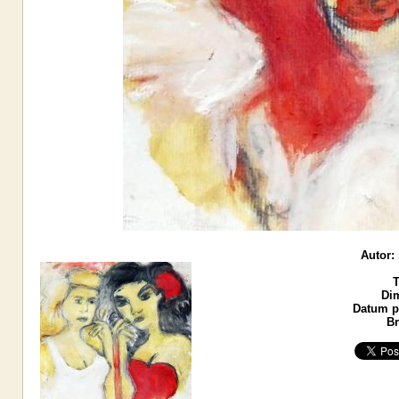
Autor:
T
Di
Datum po
Br