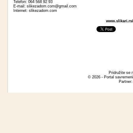
Telefon: 064 568 92 93
E-mail:
slikezadom.com@gmail.com
Internet:
slikezadom.com
www.slikari.rs
Pridružite se 
© 2026 - Portal savremeni
Partner