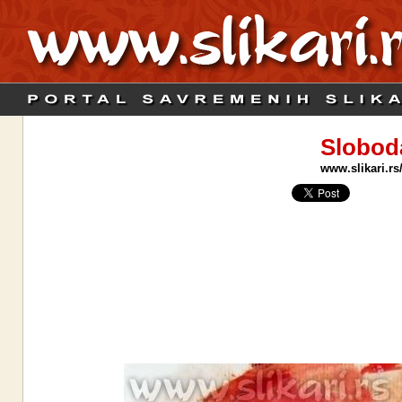
Slobod
www.slikari.rs