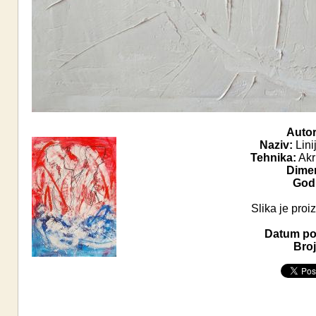
Autor
Naziv:
Linij
Tehnika:
Akri
Dimen
Godi
Slika je proiz
Datum pos
Broj