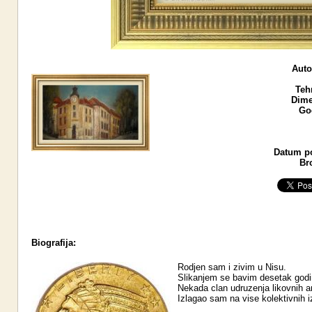
Auto
Teh
Dime
Go
Datum po
Br
Biografija:
Rodjen sam i zivim u Nisu.
Slikanjem se bavim desetak godi
Nekada clan udruzenja likovnih 
Izlagao sam na vise kolektivnih 