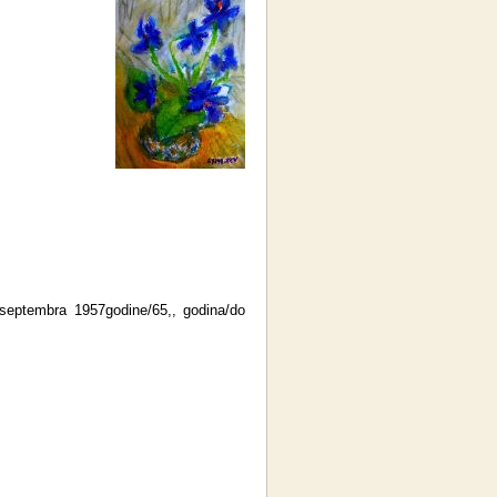
 septembra 1957godine/65,, godina/do