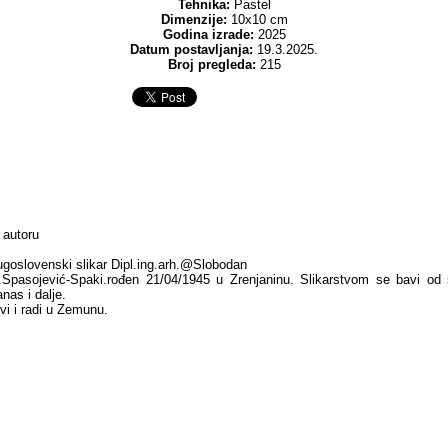
Tehnika:
Pastel
Dimenzije:
10x10 cm
Godina izrade:
2025
Datum postavljanja:
19.3.2025.
Broj pregleda:
215
 autoru
ugoslovenski slikar Dipl.ing.arh.@Slobodan
.Spasojević-Spaki.rođen 21/04/1945 u Zrenjaninu. Slikarstvom se bavi od
nas i dalje.
ivi i radi u Zemunu.