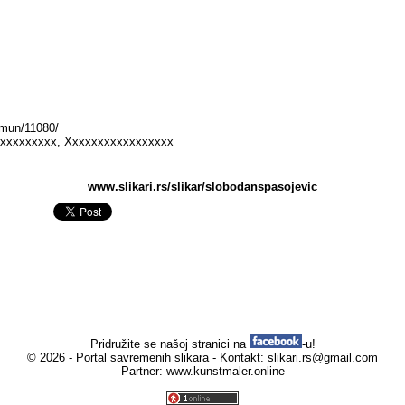
emun/11080/
xxxxxxxxxx, Xxxxxxxxxxxxxxxxx
www.slikari.rs/slikar/slobodanspasojevic
Pridružite se našoj stranici na
-u!
© 2026 - Portal savremenih slikara - Kontakt:
slikari.rs@gmail.com
Partner:
www.kunstmaler.online