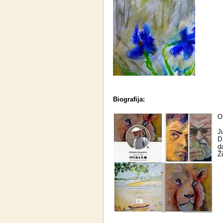
Biografija:
O
J
D
da
Ž