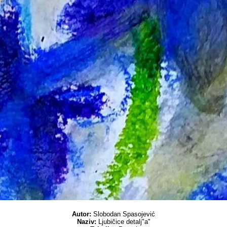
Autor:
Slobodan Spasojević
Naziv:
Ljubičice detalj"a"