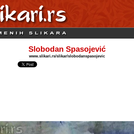
Slobodan Spasojević
www.slikari.rs/slikar/slobodanspasojevic